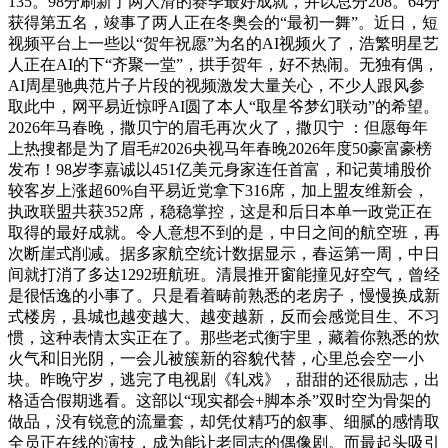
135。98分刷新了两人滑的赛季最好成就，并以总分208。64分
获得第五名，竣事了两人正在冬奥会的“最初一舞”。近日，短
视频平台上一些以“贺年祝愿”为名的AI视频火了，浩繁明星艺
人正在AI的下“齐聚一堂”，拱手贺年，好不热闹。无独有偶，
AI周星驰典范片子片段的视频激发大量关心，不少人跟风参
取此中，网平易近惊呼AI圆了本人“取星爷梦幻联动”的希望。
2026年马春晚，撒贝宁的眉毛再次火了，撒贝宁 ：但愿每年
上热搜都是为了眉毛#2026央视马年春晚2026年度50豪富豪榜
发布！98岁李嘉诚以451亿美元身家连任首富，和记黄埔股价
较客岁上涨超60%自平易近党拿下316席，加上盟友维新会，
执政联盟共获352席，稳稳掌控，这是和后日本单一政党正在
取得的最好成就。令人意想不到的是，中日之间的航空班，再
次断崖式削减。据多家航空统计数据显示，春运第一周，中日
间就打消了多达1292班航班。清晨推开窗能撞见好空气，曾经
是很恬逸的小事了。只是看着畴前熟悉的老房子，慢慢换成新
式楼房，县城也越变越大、越变越新，反而会感觉目生、不习
惯，这种表情太实正在了。那些老式衡宇里，藏着你熟悉的炊
火气和旧光阴，一会儿被簇新的容貌代替，心里总会空一小
块。昨晚守岁，逃完了电视剧《轧戏》，甜甜的还很励志，出
格适合假期逃看。这部以“现实都会+脚本杀”双时空为骨架的
做品，没有锐意的流量套，却凭仗精巧的叙事、细腻的感情取
全员正在线的演技，成为能让老同志的偶像剧。而最起头吸引