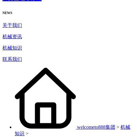
NEWS
关于我们
机械资讯
机械知识
联系我们
welcometo888集团
>
机械
知识
>