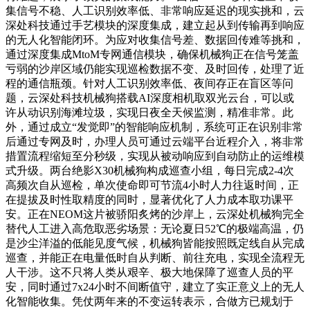
集信号不稳、人工识别效率低、非常响应延迟的现实挑和，云
深处科技通过手艺模块的深度集成，建立起从到传输再到响应
的无人化智能闭环。为应对收集信号差、数据回传难等挑和，
通过深度集成MtoM专网通信模块，确保机械狗正在信号笼盖
亏弱的沙岸区域仍能实现巡检数据不变、及时回传，处理了近
程的通信瓶颈。针对人工识别效率低、夜间存正在盲区等问
题，云深处科技机械狗搭载AI深度相机取双光云台，可以或
许从动识别海滩垃圾，实现日夜全天候监测，精准非常。此
外，通过成立“发觉即”的智能响应机制，系统可正在识别非常
后通过专网及时，办理人员可通过云端平台近程介入，将非常
措置流程缩短至分秒级，实现从被动响应到自动防止的运维模
式升级。两台绝影X30机械狗构成巡查小组，每日完成2-4次
高频次自从巡检，单次使命即可节流4小时人力往返时间，正
在提拔及时性取精度的同时，显著优化了人力成本取功课平
安。正在NEOM这片被骄阳炙烤的沙岸上，云深处机械狗完全
替代人工进入高危取恶劣场景：无论夏日52℃的极端高温，仍
是沙尘洋溢的低能见度气候，机械狗皆能按照既定线自从完成
巡查，并能正在电量低时自从判断、前往充电，实现全流程无
人干涉。这不只将人类从艰辛、极大地保障了巡查人员的平
安，同时通过7x24小时不间断值守，建立了实正意义上的无人
化智能收集。凭仗两年来的不变运转表示，合做方已规划于