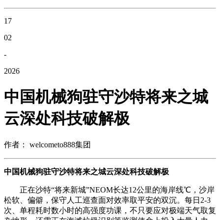
17
02
-
2026
中国机械狗驻守沙特将来之城
云深处科技破解极
作者： welcometo888集团
中国机械狗驻守沙特将来之城云深处科技破解极
正在沙特“将来新城”NEOM长达12公里的海岸线℃，沙岸
松软、偏僻，保守人工巡查面对效率取平安的双沉。每日2-3
次、单程耗时数小时的高强度功课，不只要应对极端天气取复