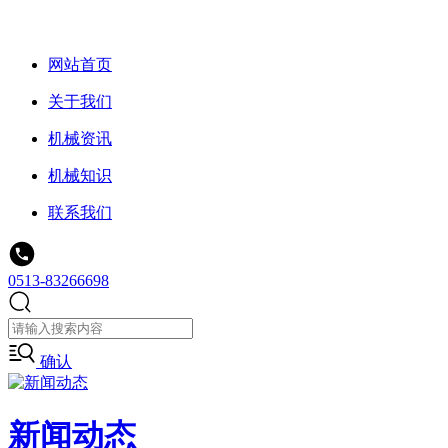
网站首页
关于我们
机械资讯
机械知识
联系我们
0513-83266698
确认
新闻动态