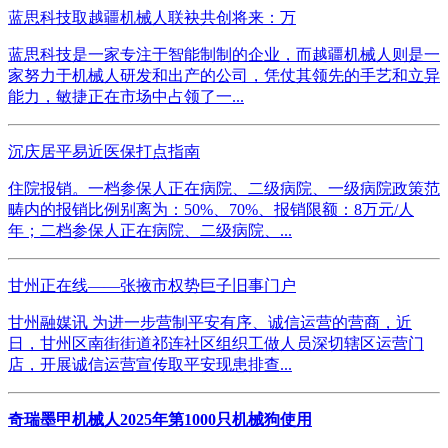
蓝思科技取越疆机械人联袂共创将来：万
蓝思科技是一家专注于智能制制的企业，而越疆机械人则是一
家努力于机械人研发和出产的公司，凭仗其领先的手艺和立异
能力，敏捷正在市场中占领了一...
沉庆居平易近医保打点指南
住院报销。一档参保人正在病院、二级病院、一级病院政策范
畴内的报销比例别离为：50%、70%、报销限额：8万元/人
年；二档参保人正在病院、二级病院、...
甘州正在线——张掖市权势巨子旧事门户
甘州融媒讯 为进一步营制平安有序、诚信运营的营商，近
日，甘州区南街街道祁连社区组织工做人员深切辖区运营门
店，开展诚信运营宣传取平安现患排查...
奇瑞墨甲机械人2025年第1000只机械狗使用