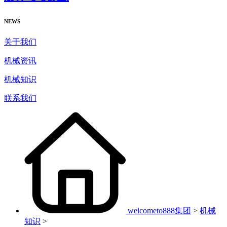
NEWS
关于我们
机械资讯
机械知识
联系我们
welcometo888集团
>
机械
知识
>