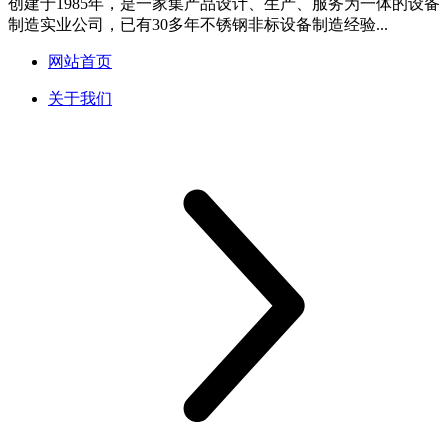
创建于1985年，是一家集产品设计、生产、服务为一体的设备
制造实业公司，已有30多年不锈钢非标设备制造经验...
网站首页
关于我们