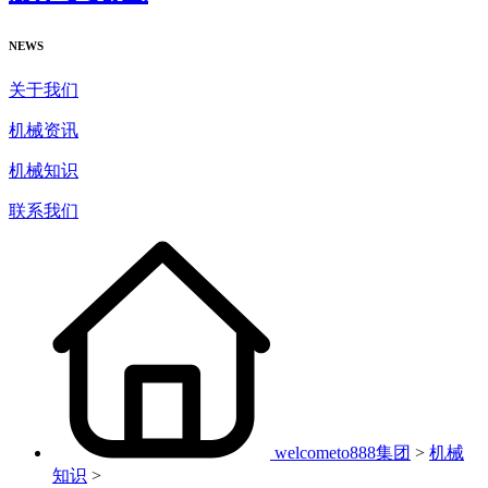
NEWS
关于我们
机械资讯
机械知识
联系我们
welcometo888集团
>
机械
知识
>