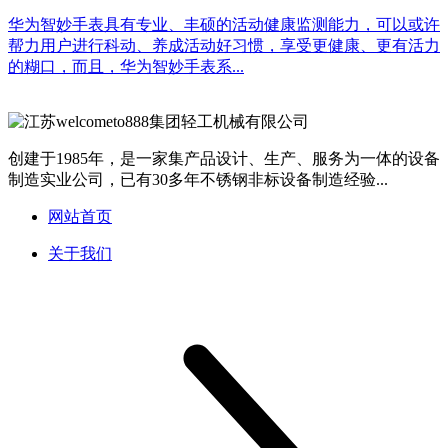
华为智妙手表具有专业、丰硕的活动健康监测能力，可以或许
帮力用户进行科动、养成活动好习惯，享受更健康、更有活力
的糊口，而且，华为智妙手表系...
创建于1985年，是一家集产品设计、生产、服务为一体的设备
制造实业公司，已有30多年不锈钢非标设备制造经验...
网站首页
关于我们