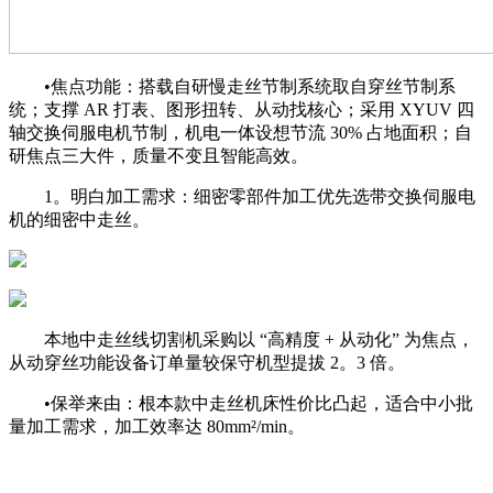
•焦点功能：搭载自研慢走丝节制系统取自穿丝节制系
统；支撑 AR 打表、图形扭转、从动找核心；采用 XYUV 四
轴交换伺服电机节制，机电一体设想节流 30% 占地面积；自
研焦点三大件，质量不变且智能高效。
1。明白加工需求：细密零部件加工优先选带交换伺服电
机的细密中走丝。
本地中走丝线切割机采购以 “高精度 + 从动化” 为焦点，
从动穿丝功能设备订单量较保守机型提拔 2。3 倍。
•保举来由：根本款中走丝机床性价比凸起，适合中小批
量加工需求，加工效率达 80mm²/min。